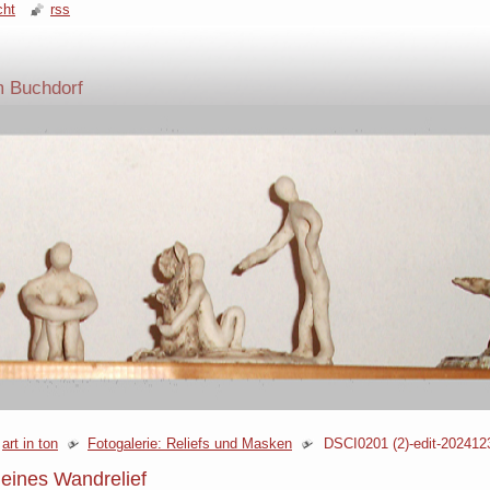
cht
rss
m Buchdorf
art in ton
Fotogalerie: Reliefs und Masken
DSCI0201 (2)-edit-20241
leines Wandrelief