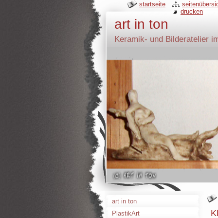
startseite
seitenübersi
drucken
art in ton
Keramik- und Bilderatelier i
art in ton
K
PlastikArt