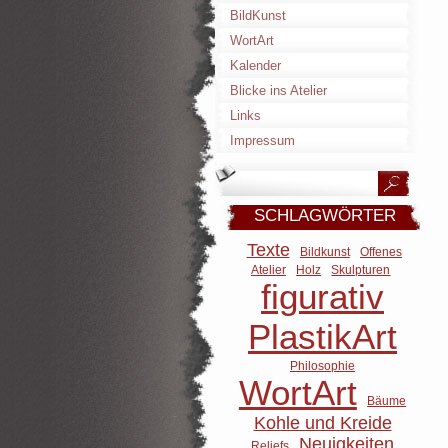
BildKunst
WortArt
Kalender
Blicke ins Atelier
Links
Impressum
SCHLAGWÖRTER
Texte
Bildkunst
Offenes
Atelier
Holz
Skulpturen
figurativ
PlastikArt
Philosophie
WortArt
Bäume
Kohle und Kreide
Neuigkeiten
Reliefs