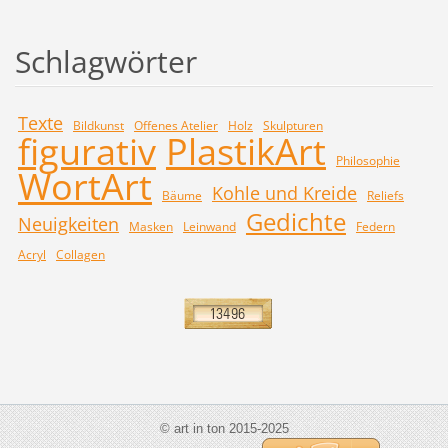
Schlagwörter
Texte
Bildkunst
Offenes Atelier
Holz
Skulpturen
figurativ
PlastikArt
Philosophie
WortArt
Kohle und Kreide
Bäume
Reliefs
Gedichte
Neuigkeiten
Masken
Leinwand
Federn
Acryl
Collagen
© art in ton 2015-2025