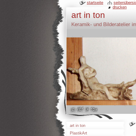
startseite
seitenübersi
drucken
art in ton
Keramik- und Bilderatelier i
art in ton
PlastikArt