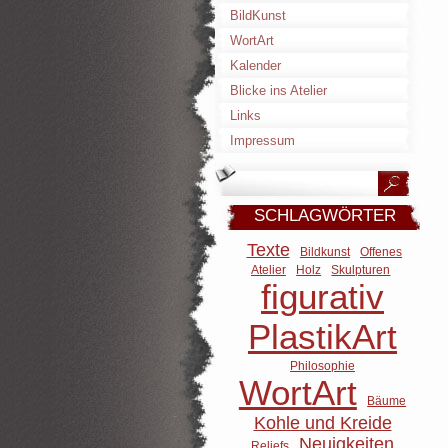
BildKunst
WortArt
Kalender
Blicke ins Atelier
Links
Impressum
SCHLAGWÖRTER
Texte
Bildkunst
Offenes
Atelier
Holz
Skulpturen
figurativ
PlastikArt
Philosophie
WortArt
Bäume
Kohle und Kreide
Neuigkeiten
Reliefs