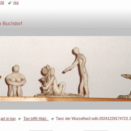
cht
rss
m Buchdorf
art in ton
Ton trifft Holz:
Tanz der Wurzelfee2-edit-20241229174723.