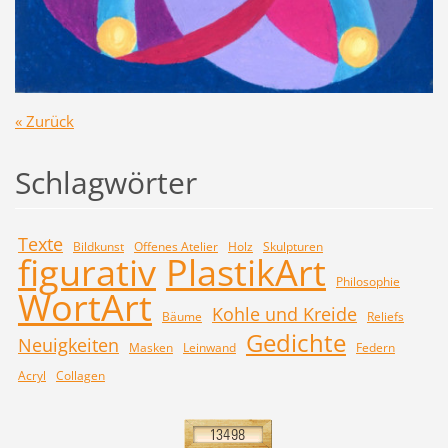
« Zurück
Schlagwörter
Texte
Bildkunst
Offenes Atelier
Holz
Skulpturen
figurativ
PlastikArt
Philosophie
WortArt
Kohle und Kreide
Bäume
Reliefs
Gedichte
Neuigkeiten
Masken
Leinwand
Federn
Acryl
Collagen