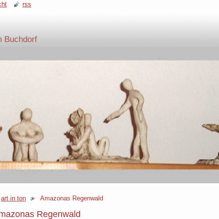
cht
rss
m Buchdorf
art in ton
Amazonas Regenwald
mazonas Regenwald