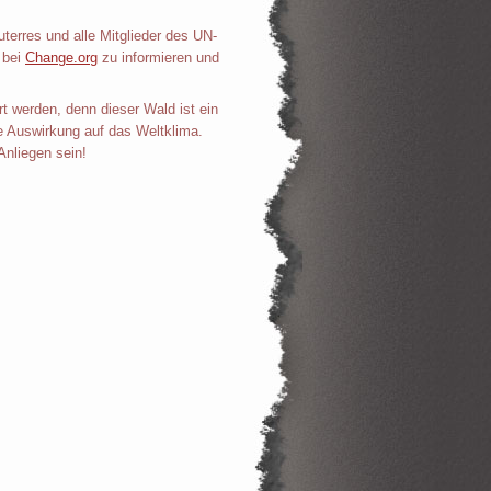
erres und alle Mitglieder des UN-
 bei
Change.org
zu informieren und
 werden, denn dieser Wald ist ein
e Auswirkung auf das Weltklima.
Anliegen sein!