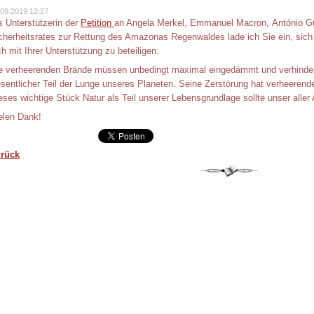
.09.2019 12:27
s Unterstützerin der
Petition
an Angela Merkel, Emmanuel Macron, António Gut
cherheitsrates zur Rettung des Amazonas Regenwaldes lade ich Sie ein, sich
ch mit Ihrer Unterstützung zu beteiligen.
e verheerenden Brände müssen unbedingt maximal eingedämmt und verhindert
sentlicher Teil der Lunge unseres Planeten. Seine Zerstörung hat verheerend
eses wichtige Stück Natur als Teil unserer Lebensgrundlage sollte unser aller 
elen Dank!
rück