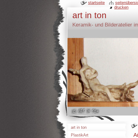
startseite
seitenübersi
drucken
art in ton
Keramik- und Bilderatelier i
art in ton
A
PlastikArt