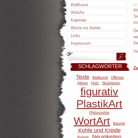
BildKunst
07
Al
WortArt
Si
Kalender
si
Blicke ins Atelier
Di
Links
we
Di
Impressum
Vi
SCHLAGWÖRTER
Zu
Texte
Bildkunst
Offenes
Atelier
Holz
Skulpturen
figurativ
PlastikArt
Philosophie
WortArt
Bäume
Kohle und Kreide
Neuigkeiten
Reliefs